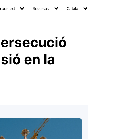
 context
Recursos
Català
persecució
sió en la