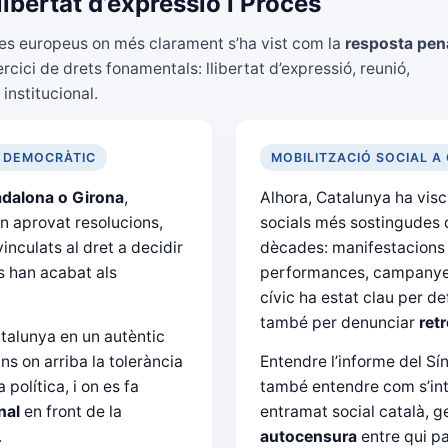
ibertat d’expressió i Procés
res europeus on més clarament s’ha vist com la
resposta pena
ercici de drets fonamentals: llibertat d’expressió, reunió,
 institucional.
 DEMOCRÀTIC
MOBILITZACIÓ SOCIAL A
adalona o Girona
,
Alhora, Catalunya ha visc
n aprovat resolucions,
socials més sostingudes 
inculats al dret a decidir
dècades: manifestacions
es han acabat als
performances, campanyes
cívic ha estat clau per de
també per denunciar
ret
talunya en un autèntic
ns on arriba la tolerància
Entendre l’informe del Sí
política, i on es fa
també entendre com s’int
nal
en front de la
entramat social català, 
.
autocensura
entre qui pa