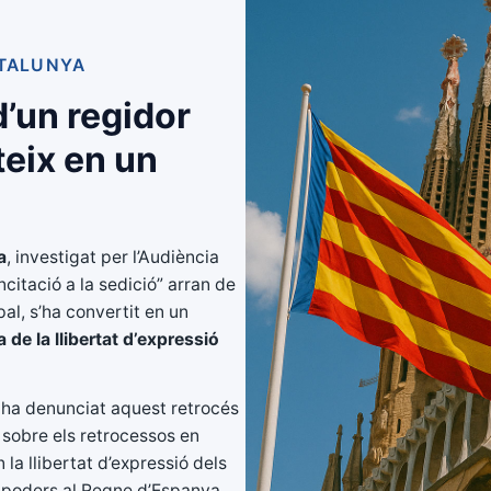
ATALUNYA
d’un regidor
teix en un
a
, investigat per l’Audiència
ncitació a la sedició” arran de
al, s’ha convertit en un
de la llibertat d’expressió
ha denunciat aquest retrocés
 sobre els retrocessos en
la llibertat d’expressió dels
e poders al Regne d’Espanya.