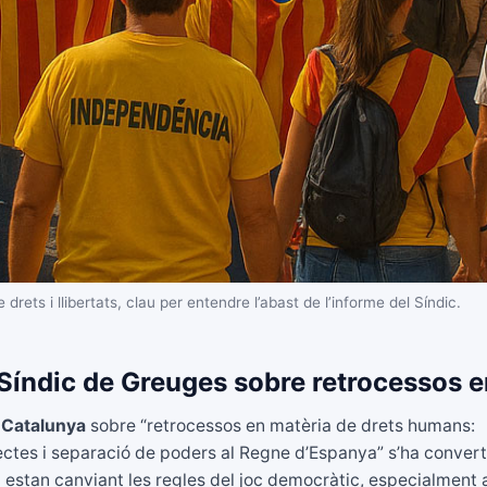
rets i llibertats, clau per entendre l’abast de l’informe del Síndic.
l Síndic de Greuges sobre retrocessos 
 Catalunya
sobre “retrocessos en matèria de drets humans:
lectes i separació de poders al Regne d’Espanya” s’ha convert
estan canviant les regles del joc democràtic, especialment 