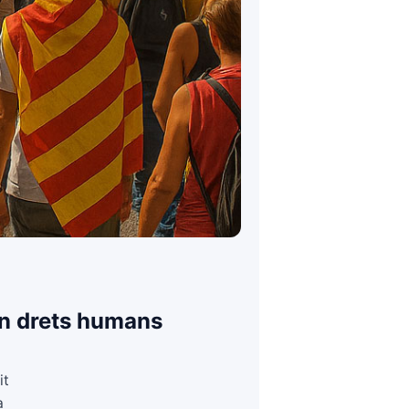
en drets humans
it
a