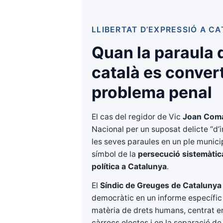
LLIBERTAT D’EXPRESSIÓ A C
Quan la paraula 
català es conver
problema penal
El cas del regidor de Vic
Joan Com
Nacional per un suposat delicte “d’i
les seves paraules en un ple municip
símbol de la
persecució sistemàtica 
política a Catalunya
.
El
Síndic de Greuges de Catalunya
democràtic en un informe específic
matèria de drets humans, centrat en 
càrrecs electes i en la separació d