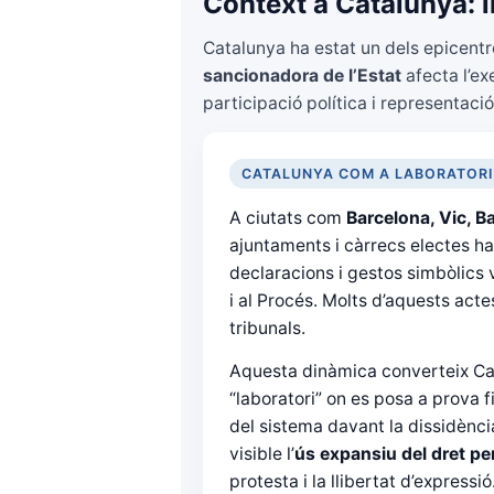
Context a Catalunya: ll
Catalunya ha estat un dels epicent
sancionadora de l’Estat
afecta l’ex
participació política i representació
CATALUNYA COM A LABORATORI
A ciutats com
Barcelona, Vic, B
ajuntaments i càrrecs electes ha
declaracions i gestos simbòlics v
i al Procés. Molts d’aquests act
tribunals.
Aquesta dinàmica converteix Ca
“laboratori” on es posa a prova fi
del sistema davant la dissidència 
visible l’
ús expansiu del dret pe
protesta i la llibertat d’expressió