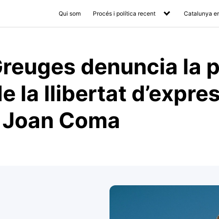
Qui som
Procés i política recent
Catalunya en
 Greuges denuncia la 
 la llibertat d’expres
e Joan Coma