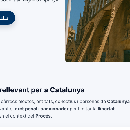
índic
rellevant per a Catalunya
àrrecs electes, entitats, col·lectius i persones de
Catalunya
zant el
dret penal i sancionador
per limitar la
llibertat
en el context del
Procés
.