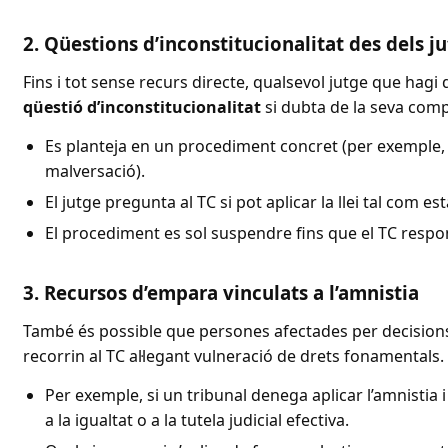
2. Qüestions d’inconstitucionalitat des dels ju
Fins i tot sense recurs directe, qualsevol jutge que hagi 
qüestió d’inconstitucionalitat
si dubta de la seva compa
Es planteja en un procediment concret (per exemple,
malversació).
El jutge pregunta al TC si pot aplicar la llei tal com e
El procediment es sol suspendre fins que el TC respo
3. Recursos d’empara vinculats a l’amnistia
També és possible que persones afectades per decisions 
recorrin al TC al·legant vulneració de drets fonamentals.
Per exemple, si un tribunal denega aplicar l’amnistia 
a la igualtat o a la tutela judicial efectiva.