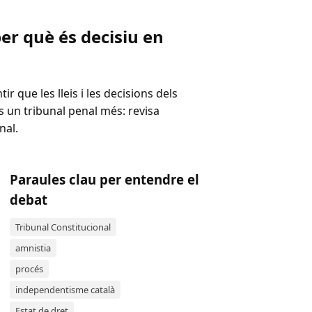
per què és decisiu en
r que les lleis i les decisions dels
s un tribunal penal més: revisa
nal.
Paraules clau per entendre el
debat
Tribunal Constitucional
amnistia
procés
independentisme català
Estat de dret