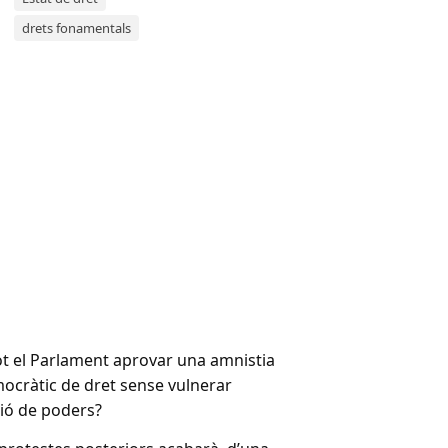
drets fonamentals
ot el Parlament aprovar una amnistia
mocràtic de dret sense vulnerar
ació de poders?