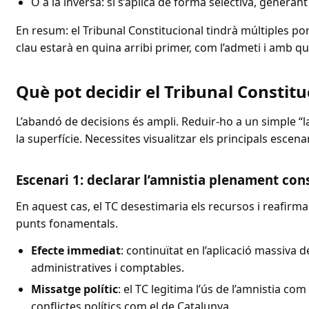
O a la inversa: si s’aplica de forma selectiva, genera
En resum: el Tribunal Constitucional tindrà múltiples po
clau estarà en quina arribi primer, com l’admeti i amb qu
Què pot decidir el Tribunal Constitu
L’abandó de decisions és ampli. Reduir-ho a un simple “l
la superfície. Necessites visualitzar els principals escenar
Escenari 1: declarar l’amnistia plenament con
En aquest cas, el TC desestimaria els recursos i reafirmari
punts fonamentals.
Efecte immediat
: continuïtat en l’aplicació massiva d
administratives i comptables.
Missatge polític
: el TC legitima l’ús de l’amnistia co
conflictes polítics com el de Catalunya.