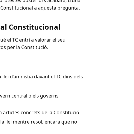
es protestes posteriors acabarà, d’una
al Constitucional a aquesta pregunta.
nal Constitucional
uè el TC entri a valorar el seu
os per la Constitució.
llei d’amnistia davant el TC dins dels
overn central o els governs
era articles concrets de la Constitució.
 la llei mentre resol, encara que no