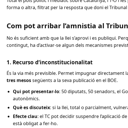
Total el pols polític i mediàtic sobre Catalunya, l’1-O i l
forma o altra, filtrat per la resposta que doni el Tribun
Com pot arribar l’amnistia al Tribu
No és suficient amb que la llei s’aprovi i es publiqui. Perq
contingut, ha d’activar-se algun dels mecanismes previst
1. Recurso d’inconstitucionalitat
És la via més previsible. Permet impugnar directament la 
tres mesos
següents a la seva publicació en el BOE.
Qui pot presentar-lo
: 50 diputats, 50 senadors, el G
autonòmics.
Què es discuteix
: si la llei, total o parcialment, vuln
Efecte clau
: el TC pot decidir suspendre l’aplicació de
està obligat a fer-ho.