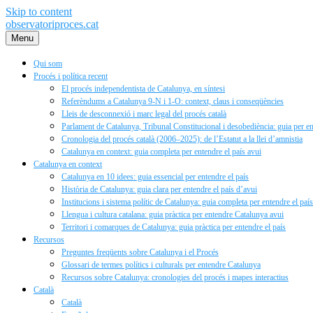
Skip to content
observatoriproces.cat
Menu
Qui som
Procés i política recent
El procés independentista de Catalunya, en síntesi
Referèndums a Catalunya 9‑N i 1‑O: context, claus i conseqüències
Lleis de desconnexió i marc legal del procés català
Parlament de Catalunya, Tribunal Constitucional i desobediència: guia per ent
Cronologia del procés català (2006–2025): de l’Estatut a la llei d’amnistia
Catalunya en context: guia completa per entendre el país avui
Catalunya en context
Catalunya en 10 idees: guia essencial per entendre el país
Història de Catalunya: guia clara per entendre el país d’avui
Institucions i sistema polític de Catalunya: guia completa per entendre el país
Llengua i cultura catalana: guia pràctica per entendre Catalunya avui
Territori i comarques de Catalunya: guia pràctica per entendre el país
Recursos
Preguntes freqüents sobre Catalunya i el Procés
Glossari de termes polítics i culturals per entendre Catalunya
Recursos sobre Catalunya: cronologies del procés i mapes interactius
Català
Català