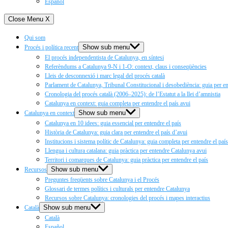
Español
Close Menu
X
Qui som
Show sub menu
Procés i política recent
El procés independentista de Catalunya, en síntesi
Referèndums a Catalunya 9‑N i 1‑O: context, claus i conseqüències
Lleis de desconnexió i marc legal del procés català
Parlament de Catalunya, Tribunal Constitucional i desobediència: guia per ent
Cronologia del procés català (2006–2025): de l’Estatut a la llei d’amnistia
Catalunya en context: guia completa per entendre el país avui
Show sub menu
Catalunya en context
Catalunya en 10 idees: guia essencial per entendre el país
Història de Catalunya: guia clara per entendre el país d’avui
Institucions i sistema polític de Catalunya: guia completa per entendre el país
Llengua i cultura catalana: guia pràctica per entendre Catalunya avui
Territori i comarques de Catalunya: guia pràctica per entendre el país
Show sub menu
Recursos
Preguntes freqüents sobre Catalunya i el Procés
Glossari de termes polítics i culturals per entendre Catalunya
Recursos sobre Catalunya: cronologies del procés i mapes interactius
Show sub menu
Català
Català
Español