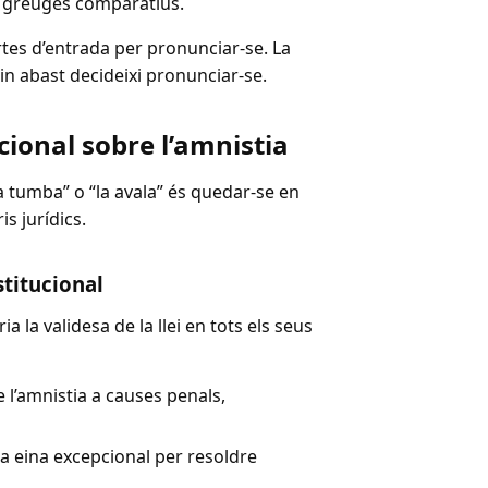
nt greuges comparatius.
rtes d’entrada per pronunciar-se. La
in abast decideixi pronunciar-se.
cional sobre l’amnistia
a tumba” o “la avala” és quedar-se en
is jurídics.
stitucional
a la validesa de la llei en tots els seus
e l’amnistia a causes penals,
m a eina excepcional per resoldre