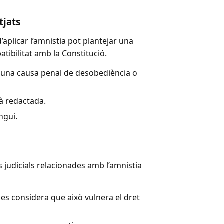
tjats
d’aplicar l’amnistia pot plantejar una
tibilitat amb la Constitució.
 una causa penal de desobediència o
stà redactada.
ngui.
judicials relacionades amb l’amnistia
i es considera que això vulnera el dret