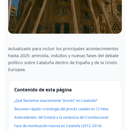
CONTEXTO POLÍTICO DE CATALUÑA
Actualizado para incluir los principales acontecimientos
Una cronología clara para
hasta 2025: amnistía, indultos y nuevas fases del debate
entender el procés catalán
político sobre Cataluña dentro de España y de la Unión
Europea.
Del Estatut de 2006 al referéndum del 1‑O, del
juicio del procés a la ley de amnistía: una guía
Contenido de esta página
extensa y ordenada para seguir, paso a paso,
cómo ha evolucionado el conflicto político en
¿Qué llamamos exactamente “procés” en Cataluña?
Cataluña.
Resumen rápido: cronología del procés catalán en 12 hitos
Antecedentes: del Estatut a la sentencia del Constitucional
Fase de movilización masiva en Cataluña (2012–2014)
Ver resumen rápido de hitos