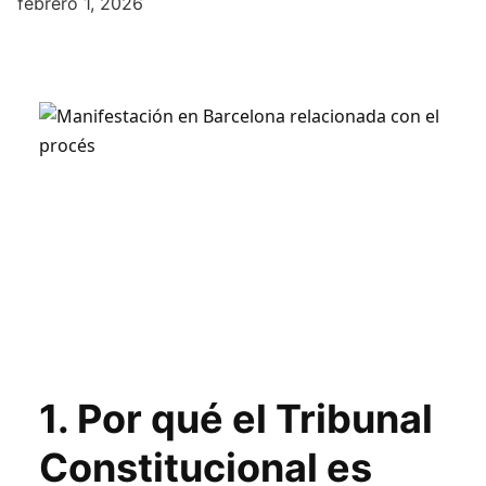
febrero 1, 2026
Análisis político y jurídico
1. Por qué el Tribunal
La ley de amnistía coloca al Tribunal
Constitucional es
Constitucional en el centro del tablero.