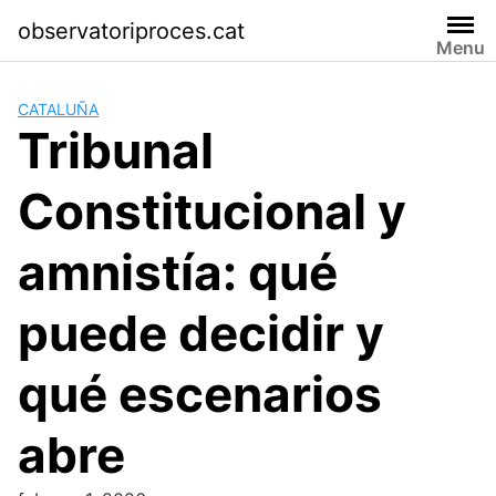
Skip
observatoriproces.cat
to
Menu
content
CATALUÑA
Tribunal
Constitucional y
amnistía: qué
puede decidir y
qué escenarios
abre