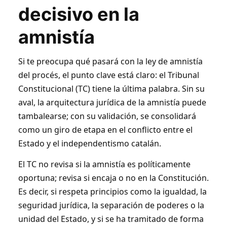
Entender qué puede decidir y qué
decisivo en la
escenarios abre es clave para anticipar el
amnistía
futuro político y judicial del procés.
Si te preocupa qué pasará con la ley de amnistía
del procés, el punto clave está claro: el Tribunal
Constitucional (TC) tiene la última palabra. Sin su
aval, la arquitectura jurídica de la amnistía puede
tambalearse; con su validación, se consolidará
como un giro de etapa en el conflicto entre el
Estado y el independentismo catalán.
El TC no revisa si la amnistía es políticamente
oportuna; revisa si encaja o no en la Constitución.
Es decir, si respeta principios como la igualdad, la
seguridad jurídica, la separación de poderes o la
unidad del Estado, y si se ha tramitado de forma