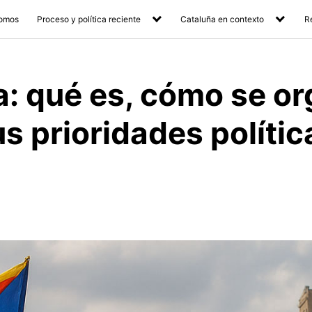
somos
Proceso y política reciente
Cataluña en contexto
R
: qué es, cómo se or
s prioridades polític