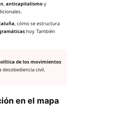
án
,
anticapitalismo
y
icionales.
ataluña
, cómo se estructura
ogramáticas
hoy. También
olítica de los movimientos
a desobediencia civil.
ción en el mapa