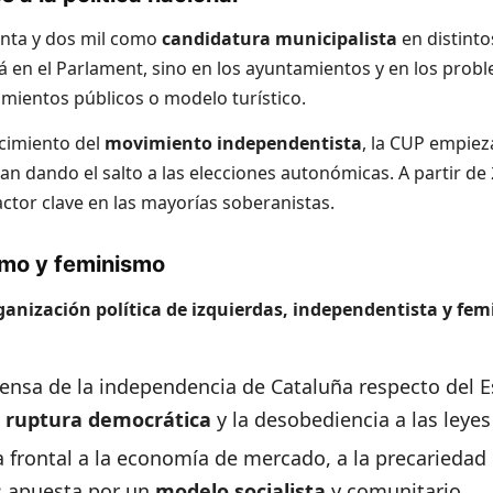
enta y dos mil como
candidatura municipalista
en distinto
tá en el Parlament, sino en los ayuntamientos y en los probl
mientos públicos o modelo turístico.
ecimiento del
movimiento independentista
, la CUP empiez
an dando el salto a las elecciones autonómicas. A partir de
actor clave en las mayorías soberanistas.
smo y feminismo
ganización política de izquierdas, independentista y fem
fensa de la independencia de Cataluña respecto del 
a
ruptura democrática
y la desobediencia a las leyes
ca frontal a la economía de mercado, a la precariedad 
; apuesta por un
modelo socialista
y comunitario.